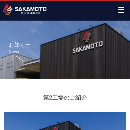
メ
ニ
ュ
ー
を
お知らせ
開
News
く
第2工場のご紹介